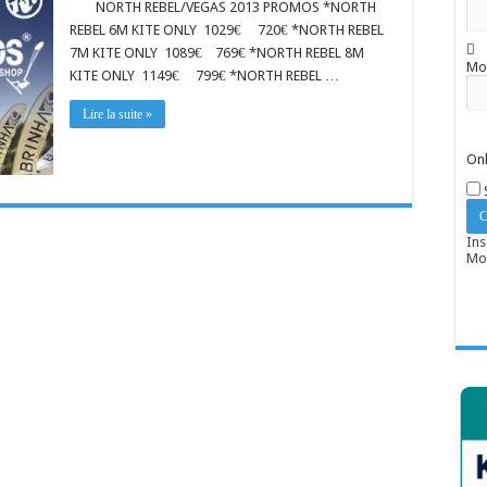
NORTH REBEL/VEGAS 2013 PROMOS *NORTH
REBEL 6M KITE ONLY 1029€ 720€ *NORTH REBEL
7M KITE ONLY 1089€ 769€ *NORTH REBEL 8M
Mo
KITE ONLY 1149€ 799€ *NORTH REBEL …
Lire la suite »
Onl
Ins
Mot