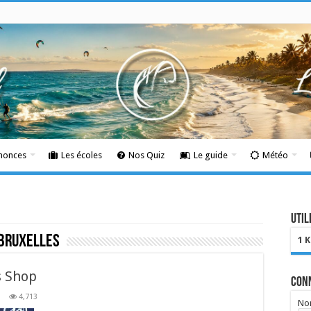
nnonces
Les écoles
Nos Quiz
Le guide
Météo
Util
 bruxelles
1 
s Shop
Con
4,713
Nom