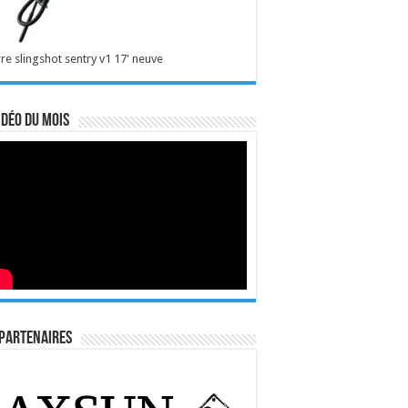
re slingshot sentry v1 17' neuve
idéo du mois
Partenaires