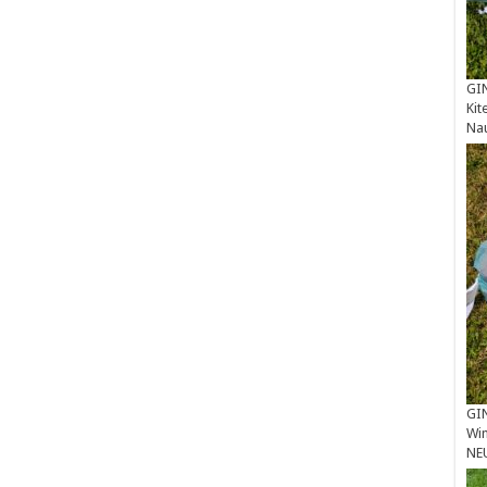
GIN
Kit
Na
GIN
Win
NE