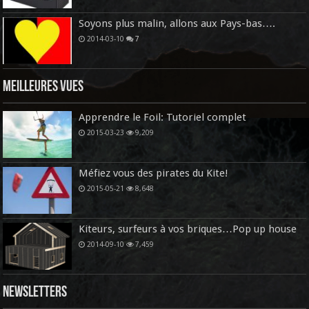
Soyons plus malin, allons aux Pays-bas….
2014-03-10
7
Meilleures vues
Apprendre le Foil: Tutoriel complet
2015-03-23
9,209
Méfiez vous des pirates du Kite!
2015-05-21
8,648
Kiteurs, surfeurs à vos briques…Pop up house
2014-09-10
7,459
Newsletters