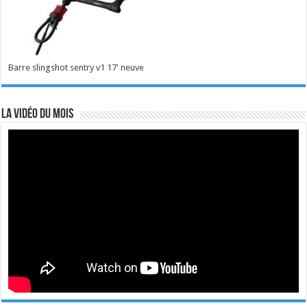
Barre slingshot sentry v1 17' neuve
La vidéo du mois