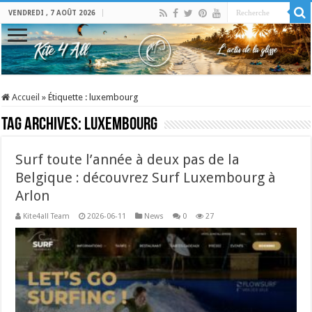
VENDREDI , 7 AOÛT 2026
Accueil
»
Étiquette :
luxembourg
Tag Archives:
luxembourg
Surf toute l’année à deux pas de la
Belgique : découvrez Surf Luxembourg à
Arlon
Kite4all Team
2026-06-11
News
0
27