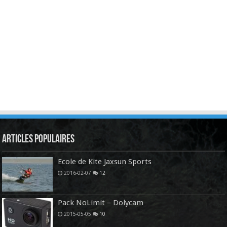
Articles Populaires
Ecole de Kite Jaxsun Sports
2016-02-07
12
Pack NoLimit – Dolycam
2015-05-05
10