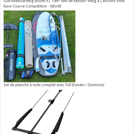
GIN Kiteboarding Boom V2 15m² Aile de Kitesurf Wing à Caissons Voile
Race Course Compétition - NEUVE
Set de planche à voile complet avec foil (Fanatic / Duotone)