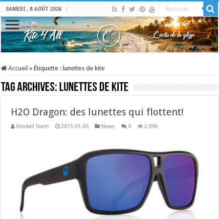
SAMEDI , 8 AOÛT 2026
Accueil
»
Étiquette :
lunettes de kite
Tag Archives:
lunettes de kite
H2O Dragon: des lunettes qui flottent!
Kite4all Team
2015-01-05
News
0
2,090