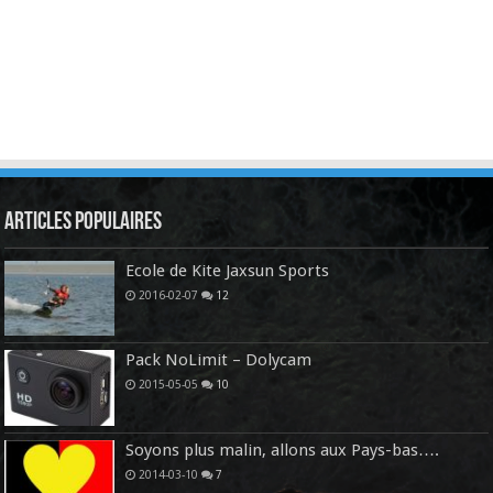
Articles Populaires
Ecole de Kite Jaxsun Sports
2016-02-07
12
Pack NoLimit – Dolycam
2015-05-05
10
Soyons plus malin, allons aux Pays-bas….
2014-03-10
7