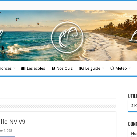
nnonces
Les écoles
Nos Quiz
Le guide
Météo
Util
2 
lle NV V9
Con
1,098
Nom