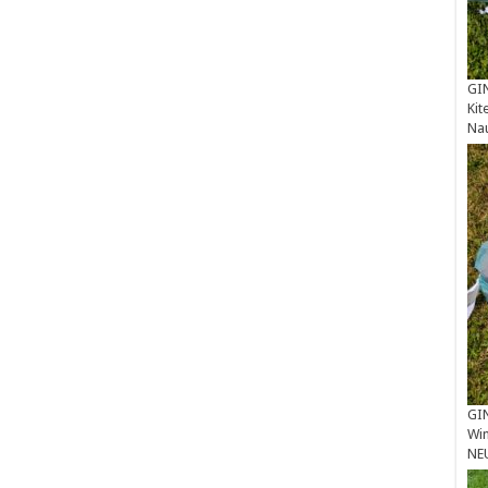
GIN
Kit
Na
GIN
Win
NE