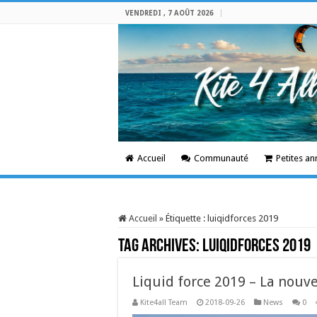
VENDREDI , 7 AOÛT 2026
Accueil
Communauté
Petites a
Accueil
»
Étiquette :
luiqidforces 2019
Tag Archives:
luiqidforces 2019
Liquid force 2019 – La nouve
Kite4all Team
2018-09-26
News
0