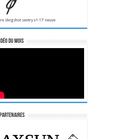
re slingshot sentry v1 17' neuve
idéo du mois
Partenaires