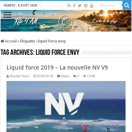
SAMEDI , 8 AOÛT 2026
Accueil
»
Étiquette :
liquid force envy
Tag Archives:
liquid force envy
Liquid force 2019 – La nouvelle NV V9
Kite4all Team
2018-09-26
News
0
1,098