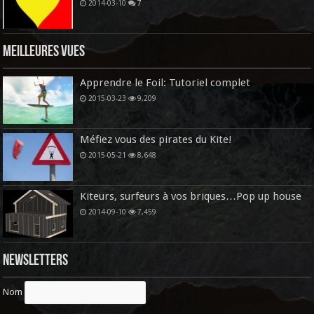
2014-03-10
7
Meilleures vues
Apprendre le Foil: Tutoriel complet
2015-03-23
9,209
Méfiez vous des pirates du Kite!
2015-05-21
8,648
Kiteurs, surfeurs à vos briques…Pop up house
2014-09-10
7,459
Newsletters
Nom