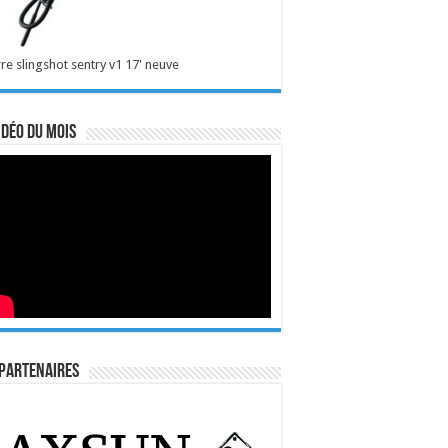
re slingshot sentry v1 17' neuve
idéo du mois
Partenaires