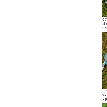
GIN
Kit
Na
GIN
Win
NE