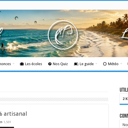
nnonces
Les écoles
Nos Quiz
Le guide
Météo
Util
2 
% artisanal
Con
1,501
Nom