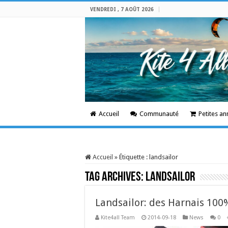
VENDREDI , 7 AOÛT 2026
Accueil
Communauté
Petites a
Accueil
»
Étiquette :
landsailor
Tag Archives:
landsailor
Landsailor: des Harnais 100
Kite4all Team
2014-09-18
News
0