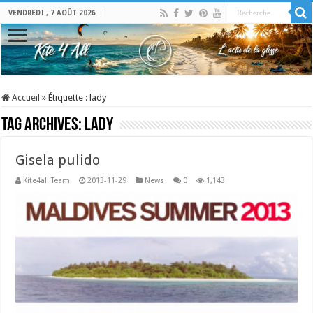
VENDREDI , 7 AOÛT 2026
Accueil
»
Étiquette :
lady
Tag Archives:
lady
Gisela pulido
Kite4all Team
2013-11-29
News
0
1,143