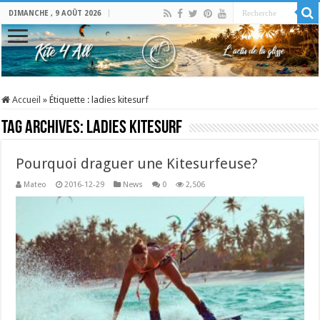
DIMANCHE , 9 AOÛT 2026
Accueil
»
Étiquette :
ladies kitesurf
Tag Archives:
ladies kitesurf
Pourquoi draguer une Kitesurfeuse?
Mateo
2016-12-29
News
0
2,506