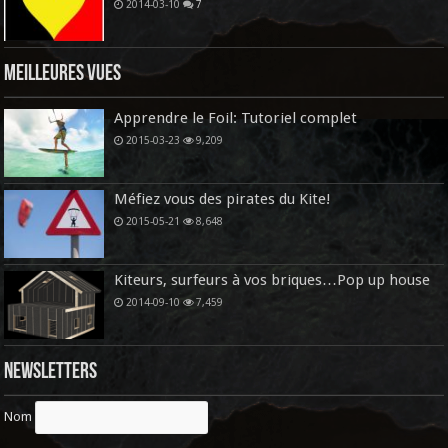
2014-03-10
7
Meilleures vues
Apprendre le Foil: Tutoriel complet
2015-03-23
9,209
Méfiez vous des pirates du Kite!
2015-05-21
8,648
Kiteurs, surfeurs à vos briques…Pop up house
2014-09-10
7,459
Newsletters
Nom