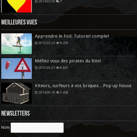
2014-03-10
7
Meilleures vues
Apprendre le Foil: Tutoriel complet
2015-03-23
9,209
Méfiez vous des pirates du Kite!
2015-05-21
8,647
Kiteurs, surfeurs à vos briques…Pop up house
2014-09-10
7,458
Newsletters
Nom