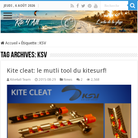
JEUDI , 6 AOÛT 2026
Accueil
»
Étiquette :
KSV
Tag Archives:
KSV
Kite cleat: le mutli tool du kitesurf!
Kite4all Team
2015-08-29
News
2
2,568