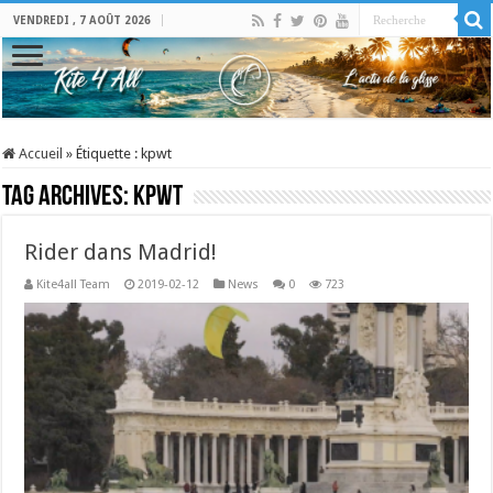
VENDREDI , 7 AOÛT 2026
Accueil
»
Étiquette :
kpwt
Tag Archives:
kpwt
Rider dans Madrid!
Kite4all Team
2019-02-12
News
0
723