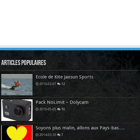
Articles Populaires
Ecole de Kite Jaxsun Sports
2016-02-07
12
Pack NoLimit – Dolycam
2015-05-05
10
Soyons plus malin, allons aux Pays-bas….
2014-03-10
7