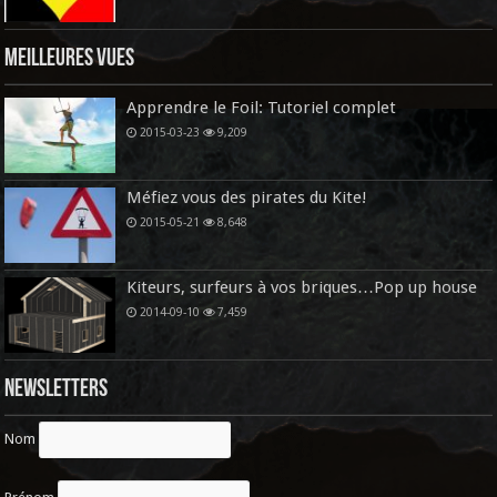
Meilleures vues
Apprendre le Foil: Tutoriel complet
2015-03-23
9,209
Méfiez vous des pirates du Kite!
2015-05-21
8,648
Kiteurs, surfeurs à vos briques…Pop up house
2014-09-10
7,459
Newsletters
Nom