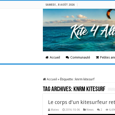
SAMEDI , 8 AOÛT 2026
Accueil
Communauté
Petites a
Accueil
»
Étiquette :
knrm kitesurf
Tag Archives:
knrm kitesurf
Le corps d’un kitesurfeur re
Mateo
2016-10-06
News
2
6,69