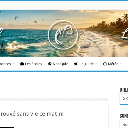
nnonces
Les écoles
Nos Quiz
Le guide
Météo
Util
2 
trouvé sans vie ce matin!
Con
6
Nom