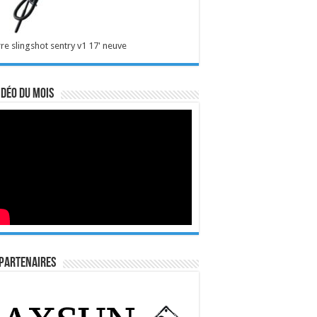
re slingshot sentry v1 17' neuve
idéo du mois
Partenaires