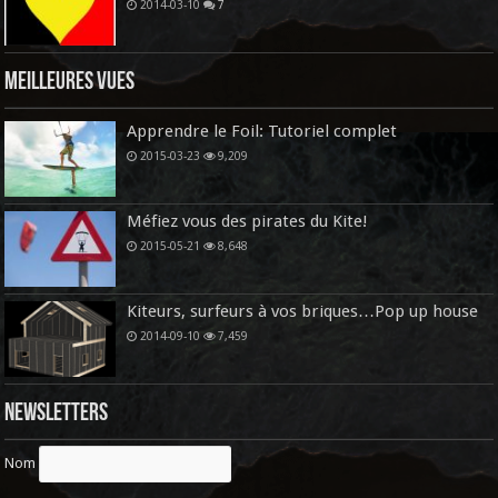
2014-03-10
7
Meilleures vues
Apprendre le Foil: Tutoriel complet
2015-03-23
9,209
Méfiez vous des pirates du Kite!
2015-05-21
8,648
Kiteurs, surfeurs à vos briques…Pop up house
2014-09-10
7,459
Newsletters
Nom