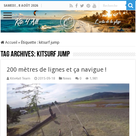
SAMEDI , 8 AOÛT 2026
Accueil
»
Étiquette :
kitsurf jump
Tag Archives:
kitsurf jump
200 mètres de lignes et ça navigue !
Kite4all Team
2015-09-18
News
0
1,981