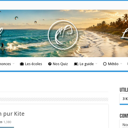
nnonces
Les écoles
Nos Quiz
Le guide
Météo
Util
3 
m pur Kite
Con
1,380
Nom