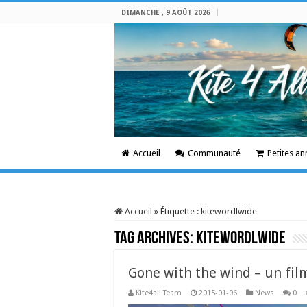
DIMANCHE , 9 AOÛT 2026
Accueil
Communauté
Petites a
Accueil
»
Étiquette :
kitewordlwide
Tag Archives:
kitewordlwide
Gone with the wind – un fil
Kite4all Team
2015-01-06
News
0