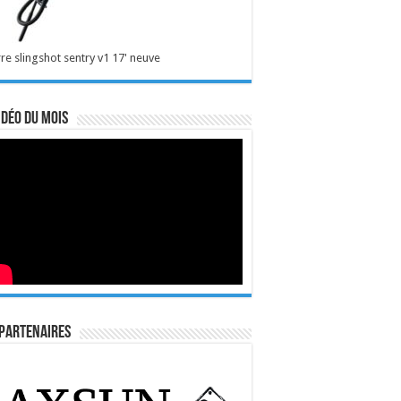
re slingshot sentry v1 17' neuve
idéo du mois
Partenaires