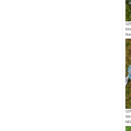
GIN
Kit
Na
GIN
Win
NE