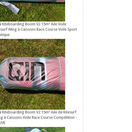
 Kiteboarding Boom V2 15m² Aile Voile
esurf Wing à Caissons Race Course Voile Sport
utique
 Kiteboarding Boom V2 15m² Aile de Kitesurf
g à Caissons Voile Race Course Compétition -
UVE