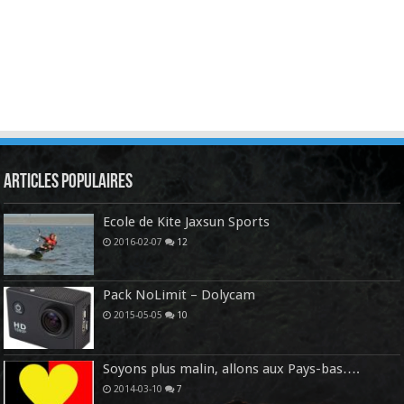
Articles Populaires
Ecole de Kite Jaxsun Sports
2016-02-07
12
Pack NoLimit – Dolycam
2015-05-05
10
Soyons plus malin, allons aux Pays-bas….
2014-03-10
7