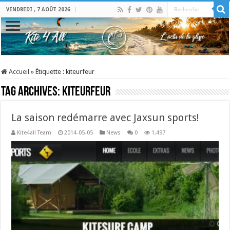
VENDREDI , 7 AOÛT 2026
Accueil
»
Étiquette :
kiteurfeur
Tag Archives:
kiteurfeur
La saison redémarre avec Jaxsun sports!
Kite4all Team
2014-05-05
News
0
1,497