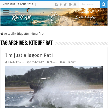
VENDREDI , 7 AOÛT 2026
Accueil
»
Étiquette :
kiteurf rat
Tag Archives:
kiteurf rat
I m just a lagoon Rat !
Kite4all Team
2014-03-17
News
0
977