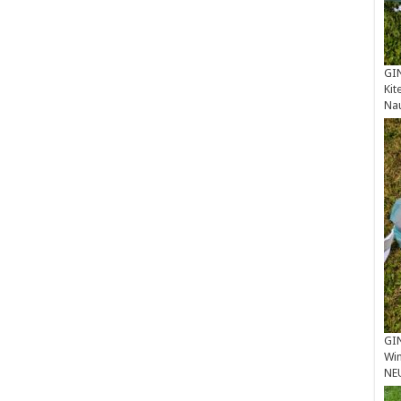
GIN
Kit
Na
GIN
Win
NE