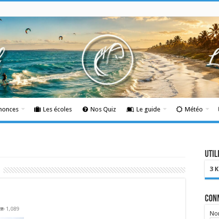
nnonces
Les écoles
Nos Quiz
Le guide
Météo
Util
3 
Con
1,089
Nom