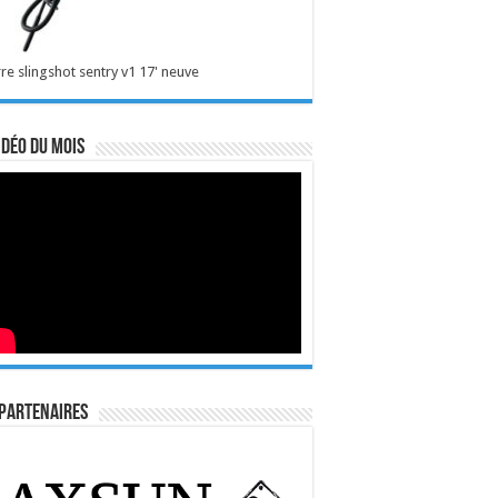
re slingshot sentry v1 17' neuve
idéo du mois
Partenaires