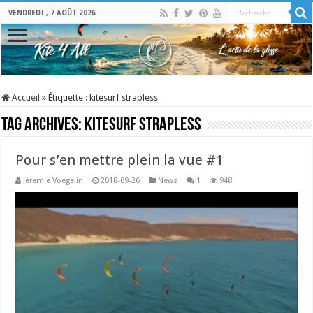
VENDREDI , 7 AOÛT 2026
Accueil
»
Étiquette :
kitesurf strapless
Tag Archives:
kitesurf strapless
Pour s’en mettre plein la vue #1
Jeremie Voegelin
2018-09-26
News
1
948