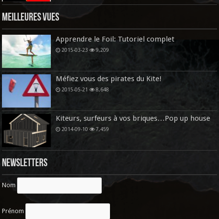
Meilleures vues
Apprendre le Foil: Tutoriel complet
2015-03-23
9,209
Méfiez vous des pirates du Kite!
2015-05-21
8,648
Kiteurs, surfeurs à vos briques…Pop up house
2014-09-10
7,459
Newsletters
Nom
Prénom