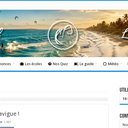
nnonces
Les écoles
Nos Quiz
Le guide
Météo
Util
10
avigue !
Con
1,981
Nom