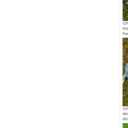
GIN
Kit
Na
GIN
Win
NE