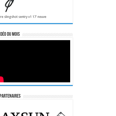
re slingshot sentry v1 17' neuve
idéo du mois
Partenaires