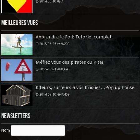
2014-03-10
7
Meilleures vues
Apprendre le Foil: Tutoriel complet
2015-03-23
9,209
Méfiez vous des pirates du Kite!
2015-05-21
8,648
Kiteurs, surfeurs à vos briques…Pop up house
2014-09-10
7,459
Newsletters
Nom