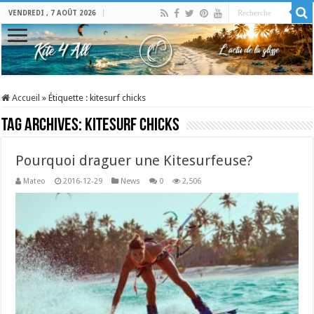
VENDREDI , 7 AOÛT 2026
Accueil
»
Étiquette :
kitesurf chicks
Tag Archives:
kitesurf chicks
Pourquoi draguer une Kitesurfeuse?
Mateo
2016-12-29
News
0
2,506