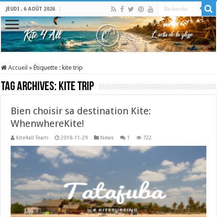
JEUDI , 6 AOÛT 2026
Accueil
»
Étiquette :
kite trip
Tag Archives:
kite trip
Bien choisir sa destination Kite:
WhenwhereKite!
Kite4all Team
2018-11-29
News
1
722