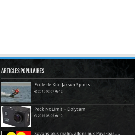
Articles Populaires
Ecole de Kite Jaxsun Sports
2016-02-07
12
Pack NoLimit – Dolycam
2015-05-05
10
Soyons plus malin, allons aux Pays-bas….