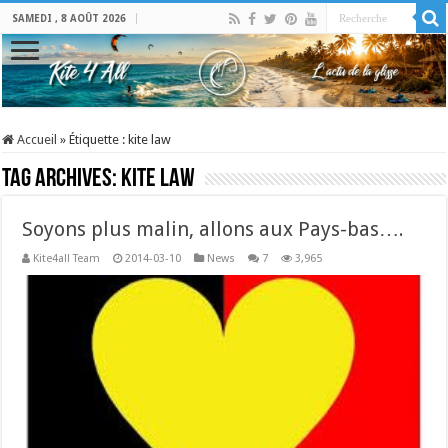
SAMEDI , 8 AOÛT 2026
Accueil
»
Étiquette :
kite law
Tag Archives:
kite law
Soyons plus malin, allons aux Pays-bas….
Kite4all Team
2014-03-10
News
7
3,965