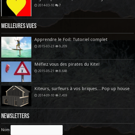
2014-03-10
7
Meilleures vues
Apprendre le Foil: Tutoriel complet
2015-03-23
9,209
Méfiez vous des pirates du Kite!
2015-05-21
8,648
Kiteurs, surfeurs à vos briques…Pop up house
2014-09-10
7,459
Newsletters
Nom