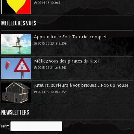
2014-03-10
7
Meilleures vues
Apprendre le Foil: Tutoriel complet
2015-03-23
9,209
Méfiez vous des pirates du Kite!
2015-05-21
8,647
Kiteurs, surfeurs à vos briques…Pop up house
2014-09-10
7,458
Newsletters
Nom