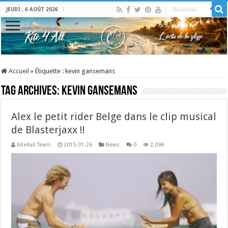
JEUDI , 6 AOÛT 2026
Accueil
»
Étiquette :
kevin gansemans
Tag Archives:
kevin gansemans
Alex le petit rider Belge dans le clip musical
de Blasterjaxx !!
Kite4all Team
2015-01-26
News
0
2,098