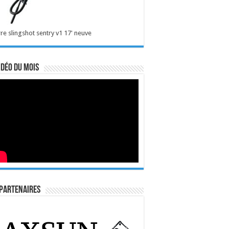
re slingshot sentry v1 17' neuve
idéo du mois
Partenaires