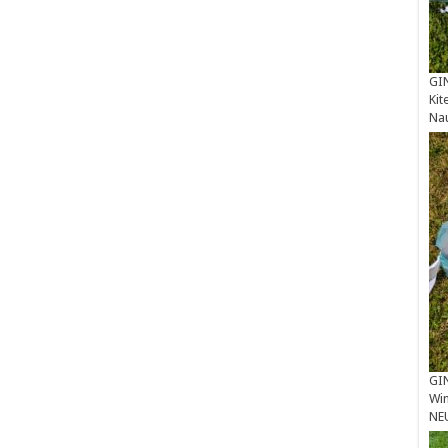
GIN
Kit
Na
GIN
Win
NE