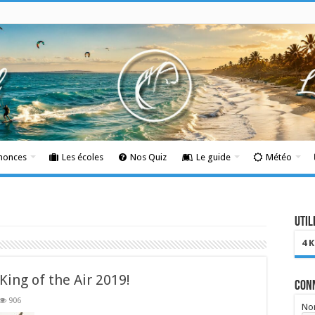
nnonces
Les écoles
Nos Quiz
Le guide
Météo
Util
4 
ing of the Air 2019!
Con
906
Nom