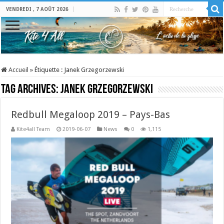
VENDREDI , 7 AOÛT 2026
Accueil
»
Étiquette :
Janek Grzegorzewski
Tag Archives:
Janek Grzegorzewski
Redbull Megaloop 2019 – Pays-Bas
Kite4all Team
2019-06-07
News
0
1,115