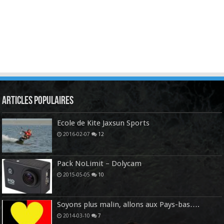
Articles Populaires
Ecole de Kite Jaxsun Sports
2016-02-07
12
Pack NoLimit – Dolycam
2015-05-05
10
Soyons plus malin, allons aux Pays-bas….
2014-03-10
7