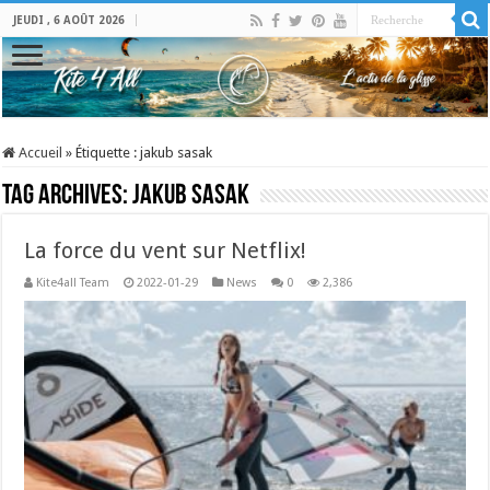
JEUDI , 6 AOÛT 2026
Accueil
»
Étiquette :
jakub sasak
Tag Archives:
jakub sasak
La force du vent sur Netflix!
Kite4all Team
2022-01-29
News
0
2,386