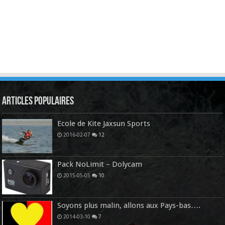
Articles Populaires
Ecole de Kite Jaxsun Sports
2016-02-07
12
Pack NoLimit – Dolycam
2015-05-05
10
Soyons plus malin, allons aux Pays-bas….
2014-03-10
7