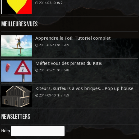
2014-03-10
7
Meilleures vues
Apprendre le Foil: Tutoriel complet
2015-03-23
9,209
Méfiez vous des pirates du Kite!
2015-05-21
8,648
Kiteurs, surfeurs à vos briques…Pop up house
2014-09-10
7,459
Newsletters
Nom