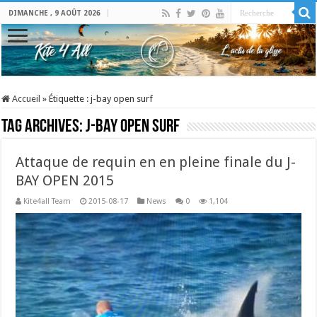
DIMANCHE , 9 AOÛT 2026
Accueil
»
Étiquette :
j-bay open surf
Tag Archives:
j-bay open surf
Attaque de requin en en pleine finale du J-
BAY OPEN 2015
Kite4all Team
2015-08-17
News
0
1,104