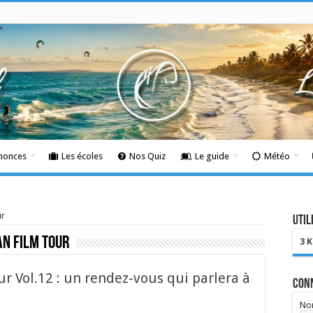
nnonces
Les écoles
Nos Quiz
Le guide
Météo
ur
Util
n film tour
3 
r Vol.12 : un rendez-vous qui parlera à
Con
Nom