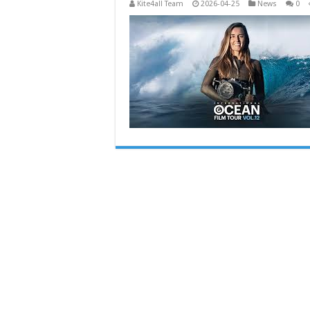
Kite4all Team
2026-04-25
News
0