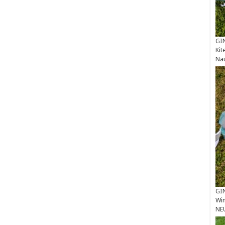
GIN
Kit
Na
GIN
Win
NE