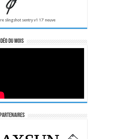
re slingshot sentry v1 17' neuve
idéo du mois
Partenaires