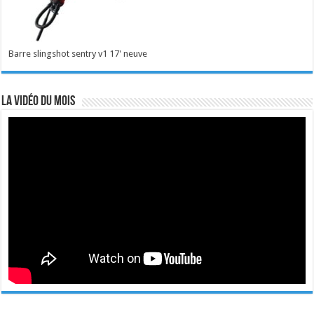
Barre slingshot sentry v1 17' neuve
La vidéo du mois