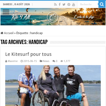
SAMEDI , 8 AOÛT 2026
Accueil
»
Étiquette :
handicap
Tag Archives:
handicap
Le Kitesurf pour tous
Maxime
2015-06-15
News
0
1,377