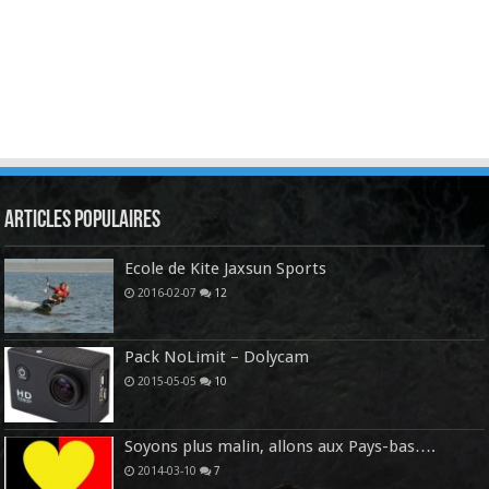
Articles Populaires
Ecole de Kite Jaxsun Sports
2016-02-07
12
Pack NoLimit – Dolycam
2015-05-05
10
Soyons plus malin, allons aux Pays-bas….
2014-03-10
7