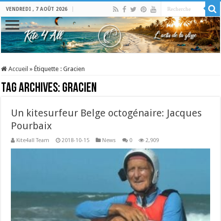
VENDREDI , 7 AOÛT 2026
Accueil
»
Étiquette :
Gracien
Tag Archives:
Gracien
Un kitesurfeur Belge octogénaire: Jacques
Pourbaix
Kite4all Team
2018-10-15
News
0
2,909