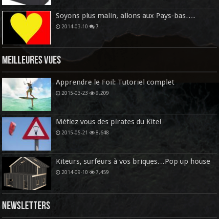
Soyons plus malin, allons aux Pays-bas….
2014-03-10
7
Meilleures vues
Apprendre le Foil: Tutoriel complet
2015-03-23
9,209
Méfiez vous des pirates du Kite!
2015-05-21
8,648
Kiteurs, surfeurs à vos briques…Pop up house
2014-09-10
7,459
Newsletters