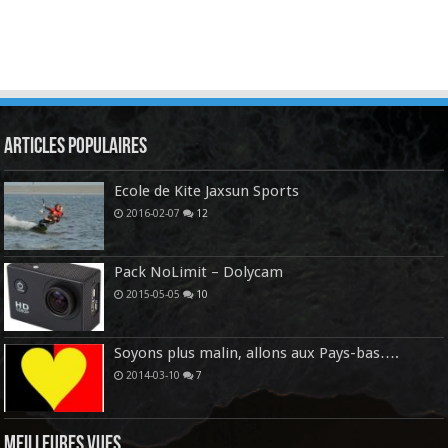
Articles Populaires
Ecole de Kite Jaxsun Sports
2016-02-07
12
Pack NoLimit – Dolycam
2015-05-05
10
Soyons plus malin, allons aux Pays-bas….
2014-03-10
7
Meilleures vues