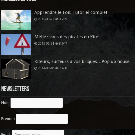
Apprendre le Foil: Tutoriel complet
2015-03-23
9,209
Méfiez vous des pirates du Kite!
2015-05-21
8,647
Kiteurs, surfeurs à vos briques…Pop up house
2014-09-10
7,458
Newsletters
Nom
Prénom
Email: