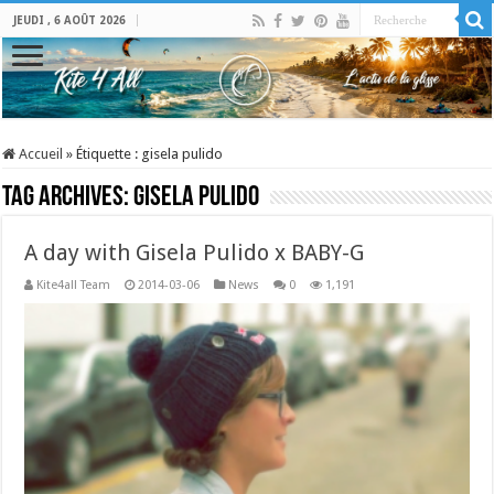
JEUDI , 6 AOÛT 2026
Accueil
»
Étiquette :
gisela pulido
Tag Archives:
gisela pulido
A day with Gisela Pulido x BABY-G
Kite4all Team
2014-03-06
News
0
1,191