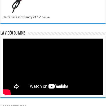
Barre slingshot sentry v1 17' neuve
La vidéo du mois