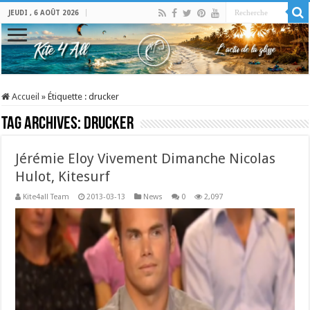
JEUDI , 6 AOÛT 2026
Accueil
»
Étiquette :
drucker
Tag Archives:
drucker
Jérémie Eloy Vivement Dimanche Nicolas
Hulot, Kitesurf
Kite4all Team
2013-03-13
News
0
2,097