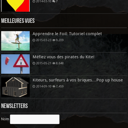
2014-03-10
7
Meilleures vues
Apprendre le Foil: Tutoriel complet
2015-03-23
9,209
Méfiez vous des pirates du Kite!
2015-05-21
8,648
Kiteurs, surfeurs à vos briques…Pop up house
2014-09-10
7,459
Newsletters
Nom