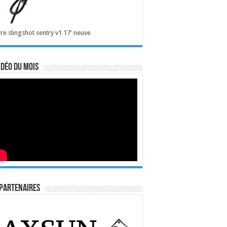
re slingshot sentry v1 17' neuve
idéo du mois
Partenaires