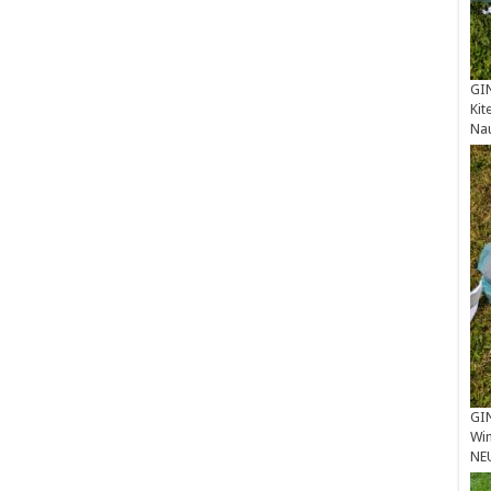
GIN
Kit
Na
GIN
Win
NE