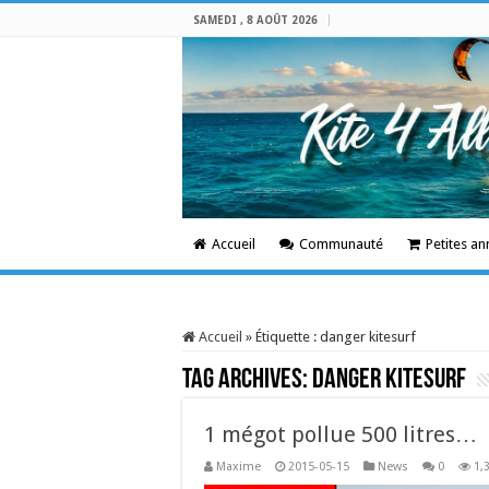
SAMEDI , 8 AOÛT 2026
Accueil
Communauté
Petites a
Accueil
»
Étiquette :
danger kitesurf
Tag Archives:
danger kitesurf
1 mégot pollue 500 litres…
Maxime
2015-05-15
News
0
1,