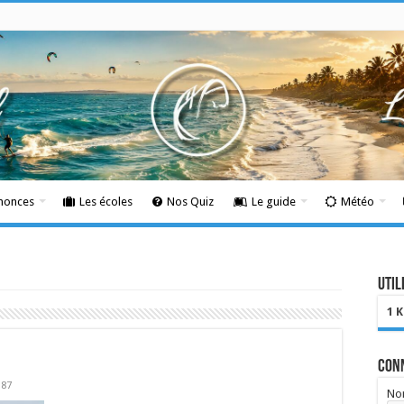
nnonces
Les écoles
Nos Quiz
Le guide
Météo
Util
1 
Con
387
Nom