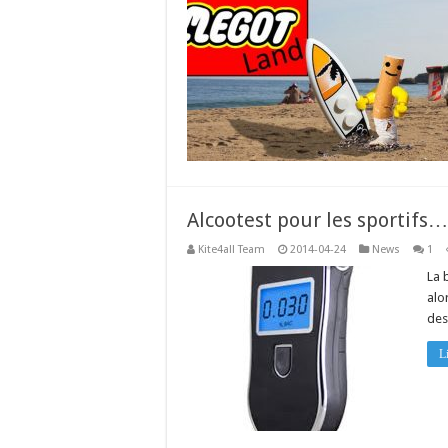
Alcootest pour les sportifs…
Kite4all Team
2014-04-24
News
1
La 
alo
des
Li