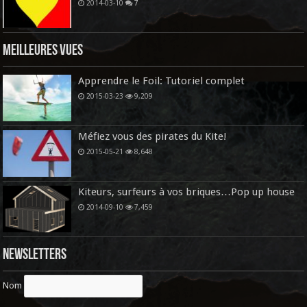
2014-03-10
7
Meilleures vues
Apprendre le Foil: Tutoriel complet
2015-03-23
9,209
Méfiez vous des pirates du Kite!
2015-05-21
8,648
Kiteurs, surfeurs à vos briques…Pop up house
2014-09-10
7,459
Newsletters
Nom