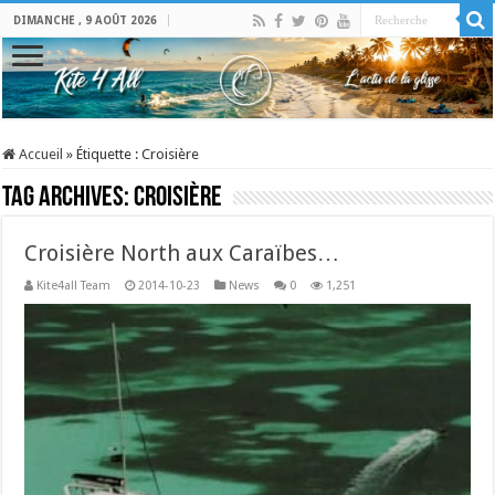
DIMANCHE , 9 AOÛT 2026
Accueil
»
Étiquette :
Croisière
Tag Archives:
Croisière
Croisière North aux Caraïbes…
Kite4all Team
2014-10-23
News
0
1,251