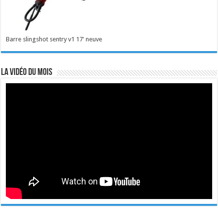
Barre slingshot sentry v1 17' neuve
La vidéo du mois