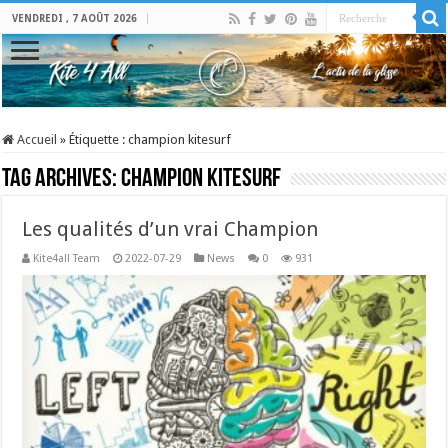
VENDREDI , 7 AOÛT 2026
Accueil
»
Étiquette :
champion kitesurf
Tag Archives:
champion kitesurf
Les qualités d’un vrai Champion
Kite4all Team
2022-07-29
News
0
931