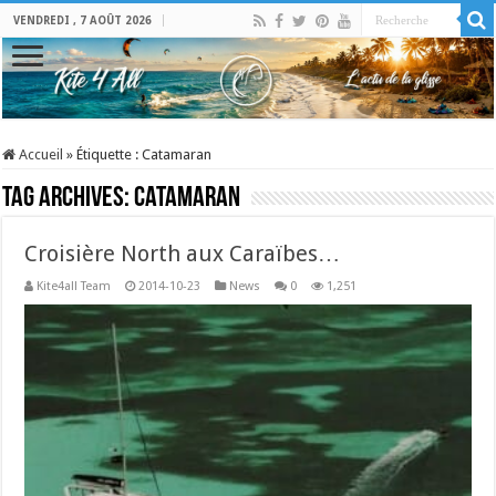
VENDREDI , 7 AOÛT 2026
Accueil
»
Étiquette :
Catamaran
Tag Archives:
Catamaran
Croisière North aux Caraïbes…
Kite4all Team
2014-10-23
News
0
1,251