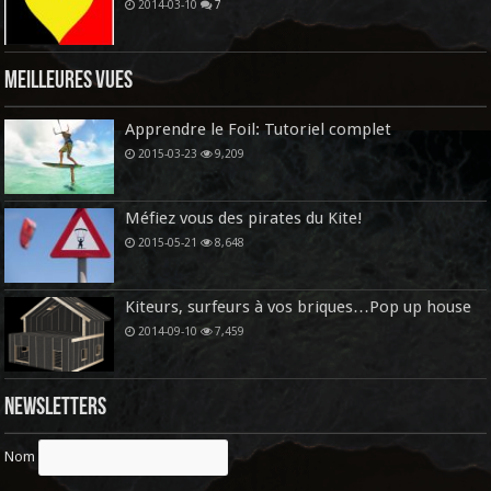
2014-03-10
7
Meilleures vues
Apprendre le Foil: Tutoriel complet
2015-03-23
9,209
Méfiez vous des pirates du Kite!
2015-05-21
8,648
Kiteurs, surfeurs à vos briques…Pop up house
2014-09-10
7,459
Newsletters
Nom