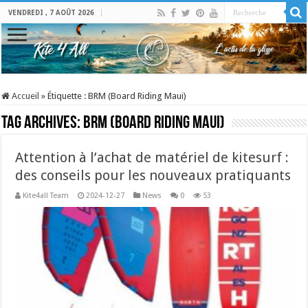
VENDREDI , 7 AOÛT 2026
Accueil
»
Étiquette :
BRM (Board Riding Maui)
Tag Archives:
BRM (Board Riding Maui)
Attention à l’achat de matériel de kitesurf :
des conseils pour les nouveaux pratiquants
Kite4all Team
2024-12-27
News
0
53