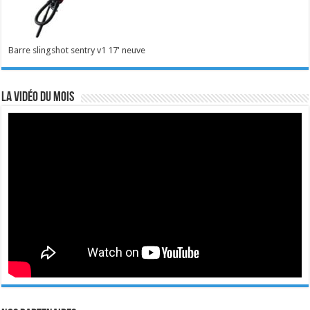
Barre slingshot sentry v1 17' neuve
La vidéo du mois