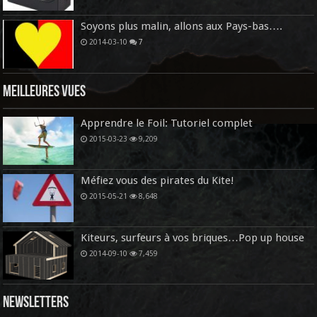
Soyons plus malin, allons aux Pays-bas….
2014-03-10
7
Meilleures vues
Apprendre le Foil: Tutoriel complet
2015-03-23
9,209
Méfiez vous des pirates du Kite!
2015-05-21
8,648
Kiteurs, surfeurs à vos briques…Pop up house
2014-09-10
7,459
Newsletters