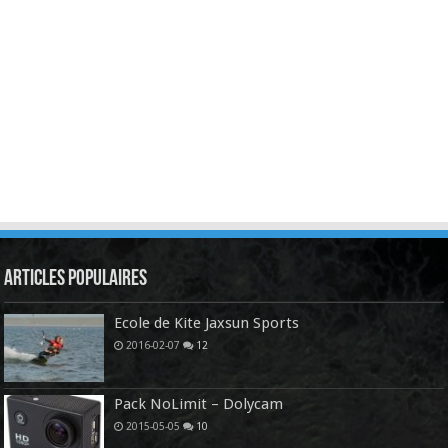
Articles Populaires
Ecole de Kite Jaxsun Sports
2016-02-07
12
Pack NoLimit – Dolycam
2015-05-05
10