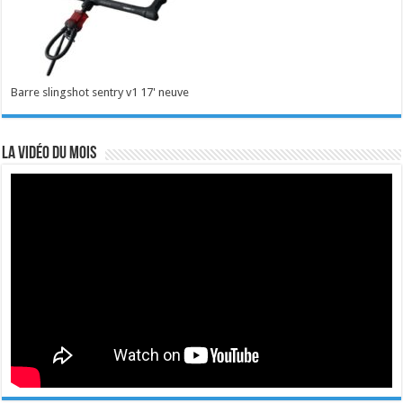
Barre slingshot sentry v1 17' neuve
La vidéo du mois