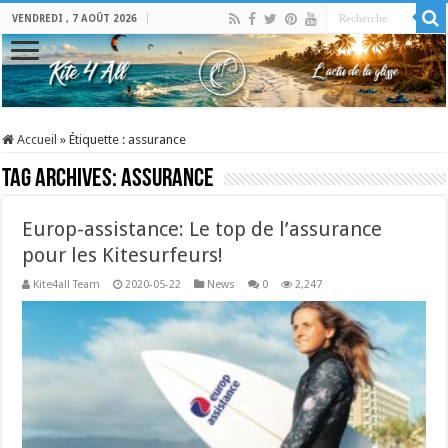
VENDREDI , 7 AOÛT 2026
Accueil
»
Étiquette :
assurance
Tag Archives:
assurance
Europ-assistance: Le top de l’assurance
pour les Kitesurfeurs!
Kite4all Team
2020-05-22
News
0
2,247