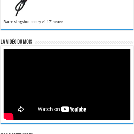
Barre slingshot sentry v1 17' neuve
La vidéo du mois