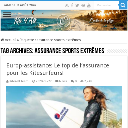
SAMEDI , 8 AOÛT 2026
Accueil
»
Étiquette :
assurance sports extrêmes
Tag Archives:
assurance sports extrêmes
Europ-assistance: Le top de l’assurance
pour les Kitesurfeurs!
Kite4all Team
2020-05-22
News
0
2,248