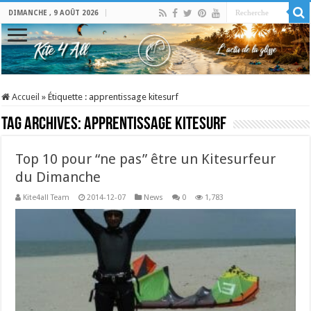
DIMANCHE , 9 AOÛT 2026
Accueil
»
Étiquette :
apprentissage kitesurf
Tag Archives:
apprentissage kitesurf
Top 10 pour “ne pas” être un Kitesurfeur
du Dimanche
Kite4all Team
2014-12-07
News
0
1,783