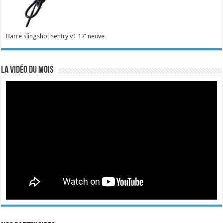
Barre slingshot sentry v1 17' neuve
La vidéo du mois