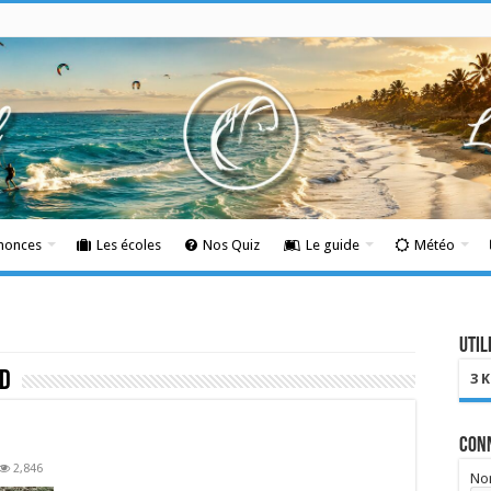
nnonces
Les écoles
Nos Quiz
Le guide
Météo
Util
d
3 
Con
2,846
Nom