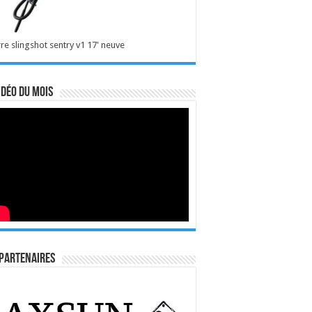
re slingshot sentry v1 17' neuve
idéo du mois
Partenaires