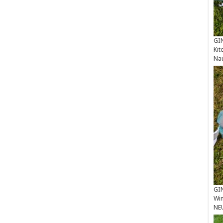
GIN
Kit
Na
GIN
Win
NE