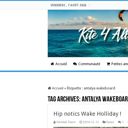
VENDREDI , 7 AOÛT 2026
Accueil
Communauté
Petites a
Accueil
»
Étiquette :
antalya wakeboard
Tag Archives:
antalya wakeboar
Hip notics Wake Holliday !
Kite4all Team
2014-12-13
News
1