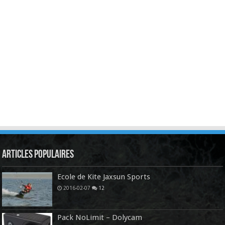
Articles Populaires
Ecole de Kite Jaxsun Sports
2016-02-07
12
Pack NoLimit – Dolycam