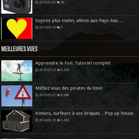
2015-05-05
10
Soyons plus malin, allons aux Pays-bas….
2014-03-10
7
Meilleures vues
Apprendre le Foil: Tutoriel complet
2015-03-23
9,209
Méfiez vous des pirates du Kite!
2015-05-21
8,648
Kiteurs, surfeurs à vos briques…Pop up house
2014-09-10
7,459