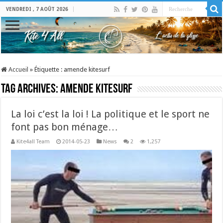
VENDREDI , 7 AOÛT 2026
Accueil
»
Étiquette :
amende kitesurf
Tag Archives:
amende kitesurf
La loi c’est la loi ! La politique et le sport ne
font pas bon ménage…
Kite4all Team
2014-05-23
News
2
1,257