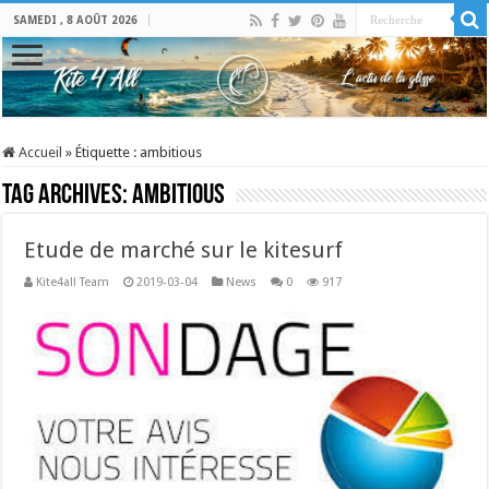
SAMEDI , 8 AOÛT 2026
Accueil
»
Étiquette :
ambitious
Tag Archives:
ambitious
Etude de marché sur le kitesurf
Kite4all Team
2019-03-04
News
0
917