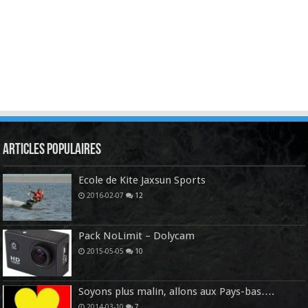
Articles Populaires
Ecole de Kite Jaxsun Sports
2016-02-07
12
Pack NoLimit – Dolycam
2015-05-05
10
Soyons plus malin, allons aux Pays-bas….
2014-03-10
7