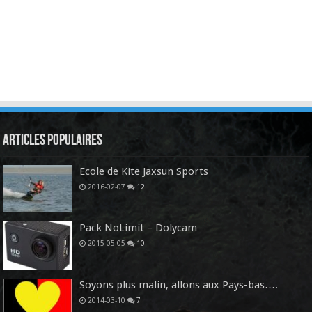
Articles Populaires
Ecole de Kite Jaxsun Sports
2016-02-07
12
Pack NoLimit – Dolycam
2015-05-05
10
Soyons plus malin, allons aux Pays-bas….
2014-03-10
7