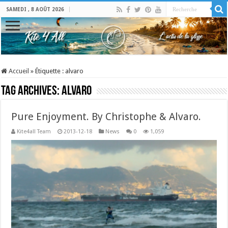
SAMEDI , 8 AOÛT 2026
Accueil
»
Étiquette :
alvaro
Tag Archives:
alvaro
Pure Enjoyment. By Christophe & Alvaro.
Kite4all Team
2013-12-18
News
0
1,059