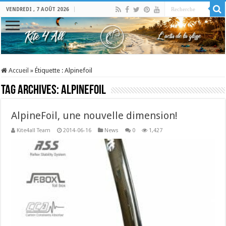
VENDREDI , 7 AOÛT 2026
Accueil
»
Étiquette :
Alpinefoil
Tag Archives:
Alpinefoil
AlpineFoil, une nouvelle dimension!
Kite4all Team
2014-06-16
News
0
1,427