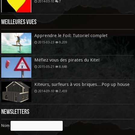
2014-03-10
7
Meilleures vues
Apprendre le Foil: Tutoriel complet
2015-03-23
9,209
Méfiez vous des pirates du Kite!
2015-05-21
8,648
Kiteurs, surfeurs à vos briques…Pop up house
2014-09-10
7,459
Newsletters
Nom