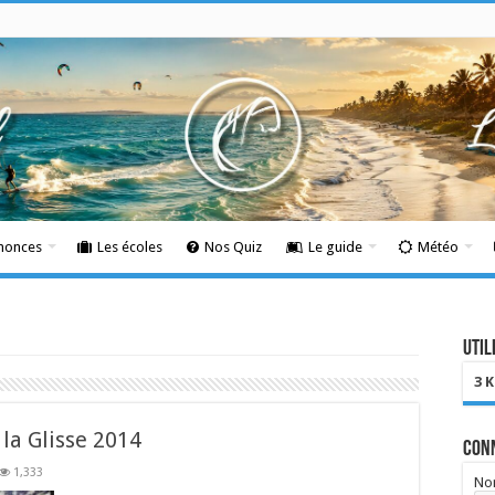
nnonces
Les écoles
Nos Quiz
Le guide
Météo
Util
3 
la Glisse 2014
Con
1,333
Nom