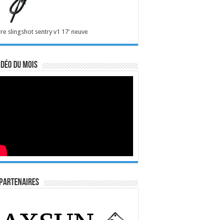
re slingshot sentry v1 17' neuve
idéo du mois
Partenaires