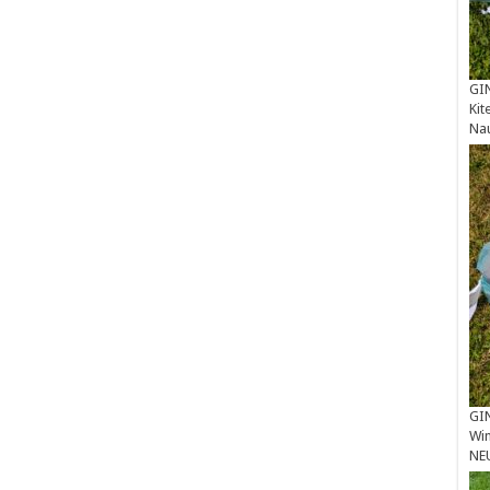
GIN
Kit
Na
GIN
Win
NE