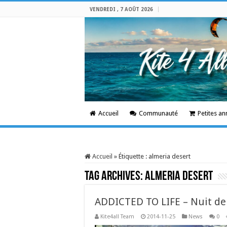
VENDREDI , 7 AOÛT 2026
Accueil
Communauté
Petites a
Accueil
»
Étiquette :
almeria desert
Tag Archives:
almeria desert
ADDICTED TO LIFE – Nuit de 
Kite4all Team
2014-11-25
News
0