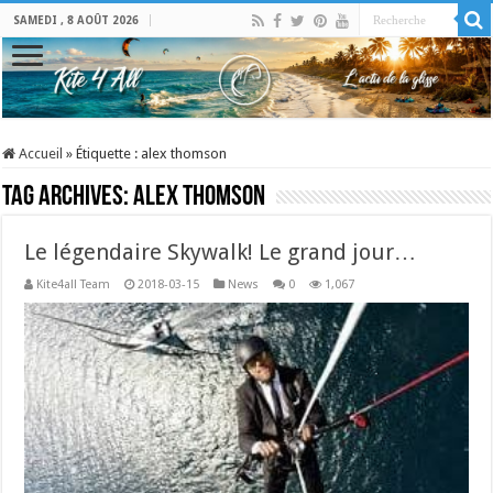
SAMEDI , 8 AOÛT 2026
Accueil
»
Étiquette :
alex thomson
Tag Archives:
alex thomson
Le légendaire Skywalk! Le grand jour…
Kite4all Team
2018-03-15
News
0
1,067