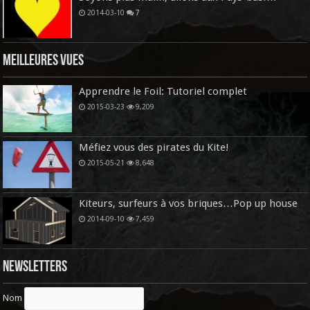
2014-03-10
7
Meilleures vues
Apprendre le Foil: Tutoriel complet
2015-03-23
9,209
Méfiez vous des pirates du Kite!
2015-05-21
8,648
Kiteurs, surfeurs à vos briques…Pop up house
2014-09-10
7,459
Newsletters
Nom