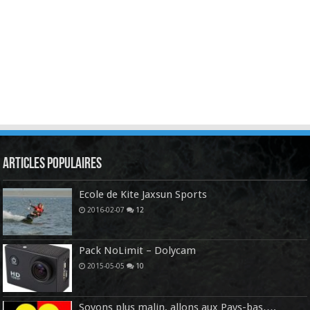
Articles Populaires
Ecole de Kite Jaxsun Sports
2016-02-07
12
Pack NoLimit – Dolycam
2015-05-05
10
Soyons plus malin, allons aux Pays-bas….