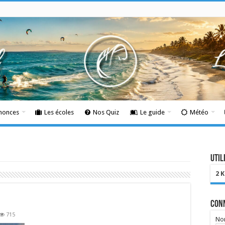
nnonces
Les écoles
Nos Quiz
Le guide
Météo
Util
2 
Con
715
Nom