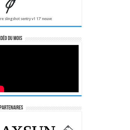
re slingshot sentry v1 17' neuve
idéo du mois
Partenaires