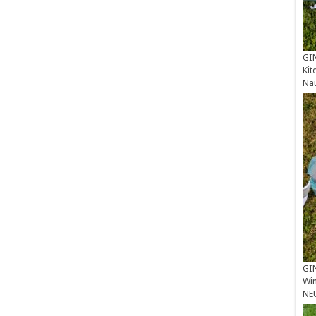
GIN
Kit
Na
GIN
Win
NE