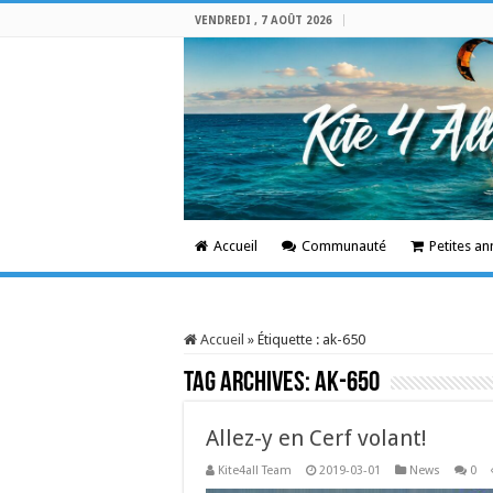
VENDREDI , 7 AOÛT 2026
Accueil
Communauté
Petites a
Accueil
»
Étiquette :
ak-650
Tag Archives:
ak-650
Allez-y en Cerf volant!
Kite4all Team
2019-03-01
News
0